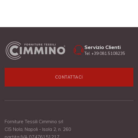
Servizio Clienti
Tel. +39 081.5108235
CONTATTACI
Forniture Tessili Cimmino srl
CIS Nola, Napoli - Isola 2, n. 260
partita IVA 07476151217